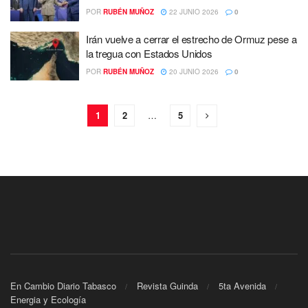
POR
RUBÉN MUÑOZ
22 JUNIO 2026
0
Irán vuelve a cerrar el estrecho de Ormuz pese a
la tregua con Estados Unidos
POR
RUBÉN MUÑOZ
20 JUNIO 2026
0
1
2
…
5
En Cambio Diario Tabasco
Revista Guinda
5ta Avenida
Energia y Ecología