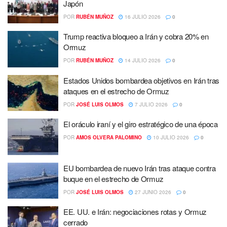
Japón
POR
RUBÉN MUÑOZ
16 JULIO 2026
0
Trump reactiva bloqueo a Irán y cobra 20% en
Ormuz
POR
RUBÉN MUÑOZ
14 JULIO 2026
0
Estados Unidos bombardea objetivos en Irán tras
ataques en el estrecho de Ormuz
POR
JOSÉ LUIS OLMOS
7 JULIO 2026
0
El oráculo iraní y el giro estratégico de una época
POR
AMOS OLVERA PALOMINO
10 JULIO 2026
0
EU bombardea de nuevo Irán tras ataque contra
buque en el estrecho de Ormuz
POR
JOSÉ LUIS OLMOS
27 JUNIO 2026
0
EE. UU. e Irán: negociaciones rotas y Ormuz
cerrado