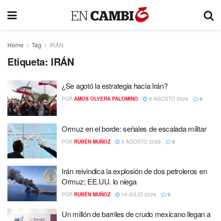
Home
Tag
IRÁN
Etiqueta:
IRÁN
¿Se agotó la estrategia hacia Irán?
POR
AMOS OLVERA PALOMINO
8 AGOSTO 2026
0
Ormuz en el borde: señales de escalada militar
POR
RUBÉN MUÑOZ
3 AGOSTO 2026
0
Irán reivindica la explosión de dos petroleros en
Ormuz; EE.UU. lo niega
POR
RUBÉN MUÑOZ
18 JULIO 2026
0
Un millón de barriles de crudo mexicano llegan a