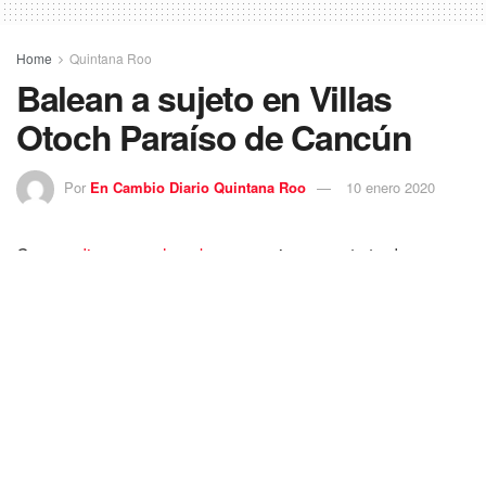
Home
Quintana Roo
Balean a sujeto en Villas
Otoch Paraíso de Cancún
Por
En Cambio Diario Quintana Roo
10 enero 2020
Con un
disparo en la cabeza
asesinaron esta tarde a un
sujeto, que al parecer era un trabajador hotelero de
Cancún, con lo que se alcanza la cifra de 9 muertos de
manera violenta en lo que va del año en esta ciudad, es
decir, uno por día.
En una tarjeta informativa, la
Policía Quintana Roo
dio a
conocer que alrededor de las 16:32 horas se reportó a una
persona fallecida por arma de fuego, que el crimen se