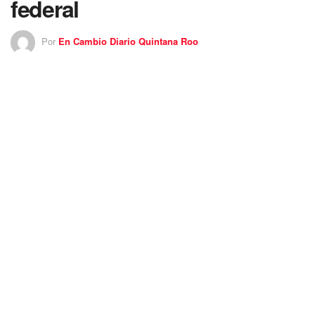
federal
Por
En Cambio Diario Quintana Roo
22 noviembre 2019
Quintana Roo recibirá 759 mil MDP del presupuesto
federal – Confirmó el diputado Jesús Pool Moo
La Cámara de Diputados aprobó este viernes un
presupuesto de 6 mil 107 billones de pesos para el
Gobierno Federal, con incrementos en varios rubros, que
beneficiaron incluso a
Quintana Roo
con un incremento
nominal del 5.3 % en el Ramo 28, manifestó el diputado
Jesús Pool Moo, del partido
Morena
, integrante de la
Comisión de Presupuesto.