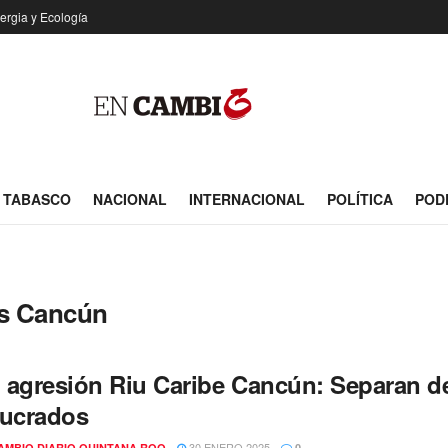
ergia y Ecología
TABASCO
NACIONAL
INTERNACIONAL
POLÍTICA
POD
as Cancún
 agresión Riu Caribe Cancún: Separan del
lucrados
30 ENERO 2025
AMBIO DIARIO QUINTANA ROO
0