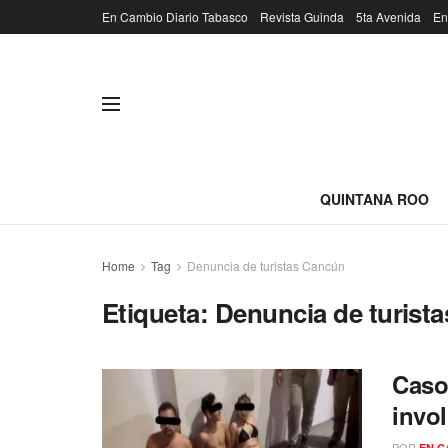
En Cambio Diario Tabasco
Revista Guinda
5ta Avenida
En
QUINTANA ROO
Home
Tag
Denuncia de turistas Cancún
Etiqueta:
Denuncia de turist
Caso
invo
POR
EN C