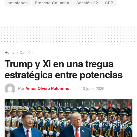
pensiones
Proceso Columbo
Sección 22
SEP
Home
Opinión
Trump y Xi en una tregua
estratégica entre potencias
Por
Amos Olvera Palomino
10 junio 2026