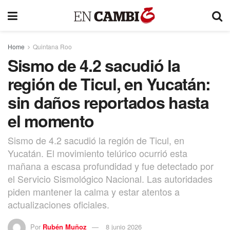
Home
Quintana Roo
Sismo de 4.2 sacudió la
región de Ticul, en Yucatán:
sin daños reportados hasta
el momento
Sismo de 4.2 sacudió la región de Ticul, en
Yucatán. El movimiento telúrico ocurrió esta
mañana a escasa profundidad y fue detectado por
el Servicio Sismológico Nacional. Las autoridades
piden mantener la calma y estar atentos a
actualizaciones oficiales.
Por
Rubén Muñoz
8 junio 2026