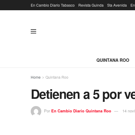
En Cambio Diario Tabasco
Revista Guinda
5ta Avenida
En
QUINTANA ROO
Home
Quintana Roo
Detienen a 5 por v
Por
En Cambio Diario Quintana Roo
14 nov