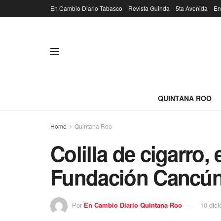
En Cambio Diario Tabasco
Revista Guinda
5ta Avenida
En
QUINTANA ROO
Home
Quintana Roo
Colilla de cigarro,
Fundación Cancú
Por
En Cambio Diario Quintana Roo
10 dic