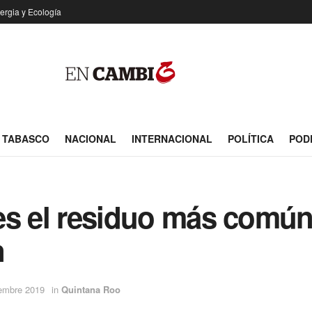
ergia y Ecología
TABASCO
NACIONAL
INTERNACIONAL
POLÍTICA
POD
 es el residuo más común
n
iembre 2019
in
Quintana Roo