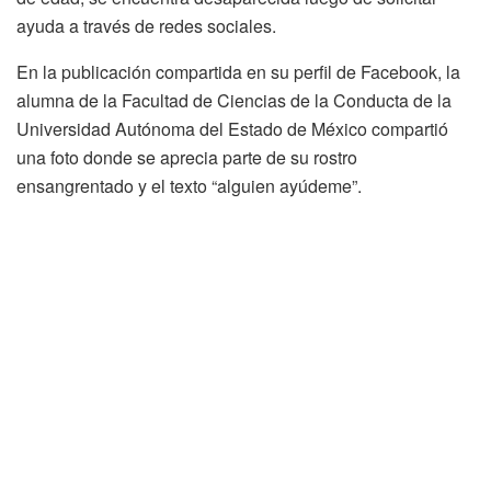
ayuda a través de redes sociales.
En la publicación compartida en su perfil de Facebook, la
alumna de la Facultad de Ciencias de la Conducta de la
Universidad Autónoma del Estado de México compartió
una foto donde se aprecia parte de su rostro
ensangrentado y el texto “alguien ayúdeme”.
Ante esto, la Fiscalía General de Justicia del Estado de
México activó el Protocolo Alba y emitió el boletín de
urgencia de
persona no localizada
, el cual indica que la
mujer desapareció en la colonia Junta de Caminos en
Toluca.
El aviso señala que la joven de 19 años de edad tiene un