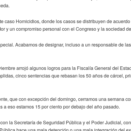
ueda.
ste caso Homicidios, donde los casos se distribuyen de acuerdo
dor y un compromiso personal con el Congreso y la sociedad de 
especial. Acabamos de designar, incluso a un responsable de las
embre arrojó algunos logros para la Fiscalía General del Estad
lidas, cinco sentencias que rebasan los 50 años de cárcel, pri
nte, que con excepción del domingo, cerramos una semana con
ias a eso estamos 15 por ciento por debajo del año pasado.
on la Secretaría de Seguridad Pública y el Poder Judicial, con
Pública hace una mala detención o una mala integración del exp