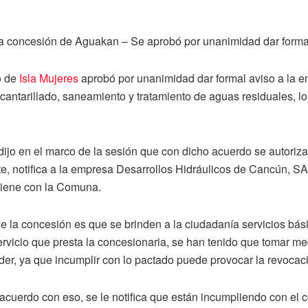
a concesión de Aguakan – Se aprobó por unanimidad dar formal 
o de
Isla Mujeres
aprobó por unanimidad dar formal aviso a la 
lcantarillado, saneamiento y tratamiento de aguas residuales, l
ijo en el marco de la sesión que con dicho acuerdo se autoriza e
e, notifica a la empresa Desarrollos Hidráulicos de Cancún, SA 
ntiene con la Comuna.
de la concesión es que se brinden a la ciudadanía servicios bás
ervicio que presta la concesionaria, se han tenido que tomar m
nder, ya que incumplir con lo pactado puede provocar la revocac
e acuerdo con eso, se le notifica que están incumpliendo con el