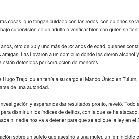
otras cosas, que tengan cuidado con las redes, con quienes se 
 bajo supervisión de un adulto o verificar bien con quién se tie
0 años, otro de 30 y uno más de 22 años de edad, quienes cont
 dos amigas. Las llevaron a un domicilio donde les dieron alcohol 
ya están detenidos por corrupción de menores.
te Hugo Trejo, quien tenía a su cargo el Mando Único en Tulum
tarse de una autoridad.
e investigación y esperamos dar resultados pronto, reveló. Todo
 para disminuir los índices de delitos, con la que se ha atacado 
nada ni nadie nos va a detener para que se aplique la ley en el 
ión sobre un sujeto que asesinó a una mujer, un feminicidio q