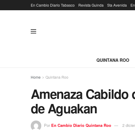
En Cambio Diario Tabasco
Revista Guinda
5ta Avenida
En
QUINTANA ROO
Home
Quintana Roo
Amenaza Cabildo d
de Aguakan
Por
En Cambio Diario Quintana Roo
2 dici