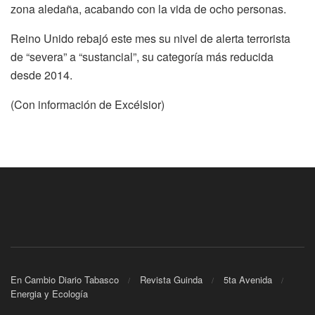
zona aledaña, acabando con la vida de ocho personas.
Reino Unido rebajó este mes su nivel de alerta terrorista
de “severa” a “sustancial”, su categoría más reducida
desde 2014.
(Con información de Excélsior)
En Cambio Diario Tabasco
Revista Guinda
5ta Avenida
Energia y Ecología