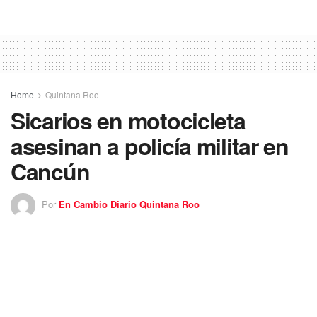
Home
Quintana Roo
Sicarios en motocicleta
asesinan a policía militar en
Cancún
Por
En Cambio Diario Quintana Roo
22 diciembre 2019
Un policía militar murió y dos más resultaron lesionados
durante un ataque registrado frente a un parque público de
Cancún y en el que se responsabiliza a un
par de sujetos