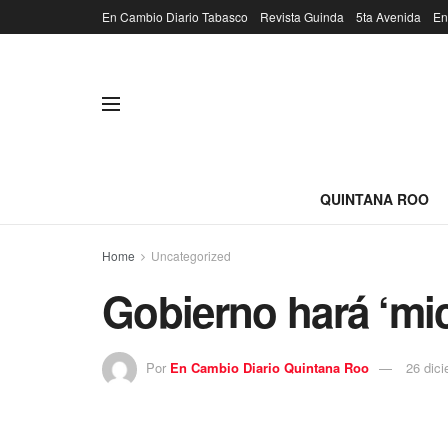
En Cambio Diario Tabasco
Revista Guinda
5ta Avenida
En
QUINTANA ROO
Home
Uncategorized
Gobierno hará ‘mic
Por
En Cambio Diario Quintana Roo
26 dic