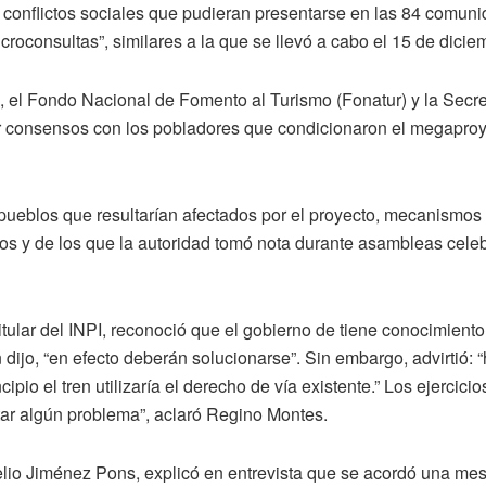
s conflictos sociales que pudieran presentarse en las 84 comun
roconsultas”, similares a la que se llevó a cabo el 15 de dicie
), el Fondo Nacional de Fomento al Turismo (Fonatur) y la Secre
r consensos con los pobladores que condicionaron el megaproy
ueblos que resultarían afectados por el proyecto, mecanismos 
ltos y de los que la autoridad tomó nota durante asambleas ce
titular del INPI, reconoció que el gobierno de tiene conocimient
n dijo, “en efecto deberán solucionarse”. Sin embargo, advirtió:
ipio el tren utilizaría el derecho de vía existente.” Los ejercicio
ar algún problema”, aclaró Regino Montes.
elio Jiménez Pons, explicó en entrevista que se acordó una mesa