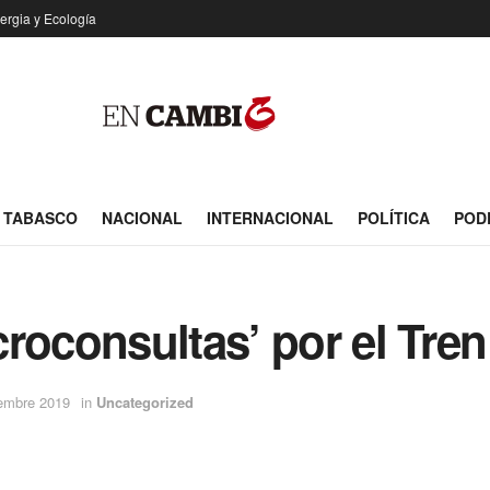
ergia y Ecología
TABASCO
NACIONAL
INTERNACIONAL
POLÍTICA
POD
roconsultas’ por el Tre
iembre 2019
in
Uncategorized