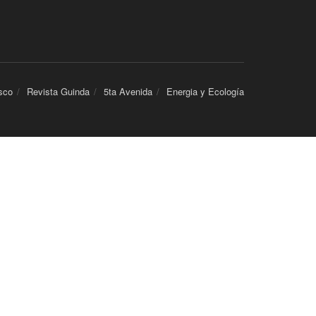
sco
Revista Guinda
5ta Avenida
Energia y Ecología