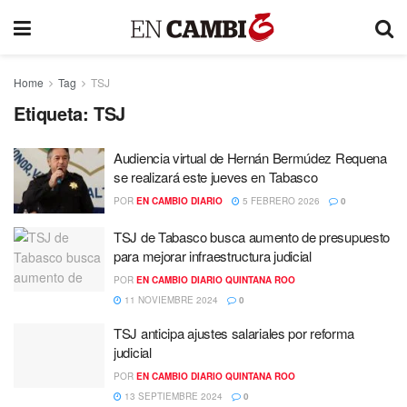
Home
Tag
TSJ
Etiqueta:
TSJ
Audiencia virtual de Hernán Bermúdez Requena
se realizará este jueves en Tabasco
POR
EN CAMBIO DIARIO
5 FEBRERO 2026
0
TSJ de Tabasco busca aumento de presupuesto
para mejorar infraestructura judicial
POR
EN CAMBIO DIARIO QUINTANA ROO
11 NOVIEMBRE 2024
0
TSJ anticipa ajustes salariales por reforma
judicial
POR
EN CAMBIO DIARIO QUINTANA ROO
13 SEPTIEMBRE 2024
0