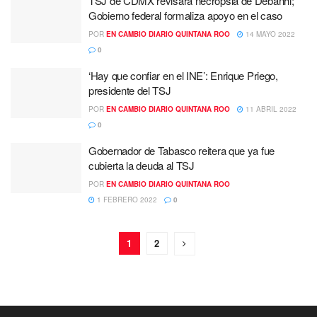
TSJ de CDMX revisará necropsia de Debanhi;
Gobierno federal formaliza apoyo en el caso
POR
EN CAMBIO DIARIO QUINTANA ROO
14 MAYO 2022
0
‘Hay que confiar en el INE’: Enrique Priego,
presidente del TSJ
POR
EN CAMBIO DIARIO QUINTANA ROO
11 ABRIL 2022
0
Gobernador de Tabasco reitera que ya fue
cubierta la deuda al TSJ
POR
EN CAMBIO DIARIO QUINTANA ROO
1 FEBRERO 2022
0
1
2