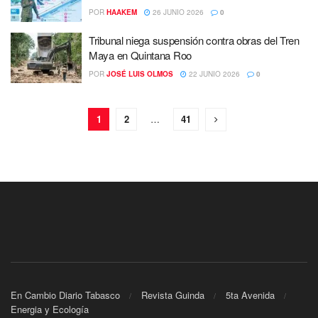
POR
HAAKEM
26 JUNIO 2026
0
Tribunal niega suspensión contra obras del Tren
Maya en Quintana Roo
POR
JOSÉ LUIS OLMOS
22 JUNIO 2026
0
1
2
…
41
En Cambio Diario Tabasco
Revista Guinda
5ta Avenida
Energia y Ecología