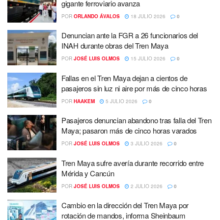
gigante ferroviario avanza
POR
ORLANDO ÁVALOS
18 JULIO 2026
0
Denuncian ante la FGR a 26 funcionarios del
INAH durante obras del Tren Maya
POR
JOSÉ LUIS OLMOS
15 JULIO 2026
0
Fallas en el Tren Maya dejan a cientos de
pasajeros sin luz ni aire por más de cinco horas
POR
HAAKEM
5 JULIO 2026
0
Pasajeros denuncian abandono tras falla del Tren
Maya; pasaron más de cinco horas varados
POR
JOSÉ LUIS OLMOS
3 JULIO 2026
0
Tren Maya sufre avería durante recorrido entre
Mérida y Cancún
POR
JOSÉ LUIS OLMOS
2 JULIO 2026
0
Cambio en la dirección del Tren Maya por
rotación de mandos, informa Sheinbaum