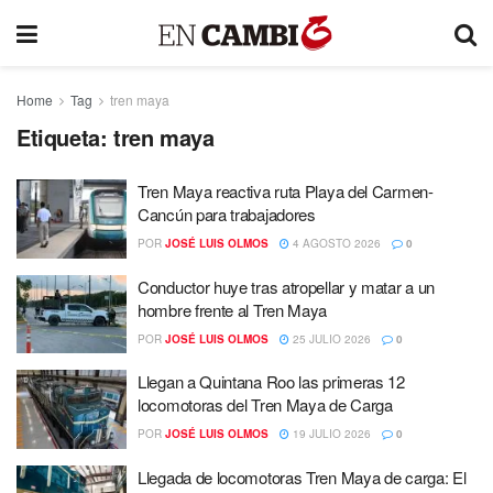
Home
Tag
tren maya
Etiqueta:
tren maya
Tren Maya reactiva ruta Playa del Carmen-
Cancún para trabajadores
POR
JOSÉ LUIS OLMOS
4 AGOSTO 2026
0
Conductor huye tras atropellar y matar a un
hombre frente al Tren Maya
POR
JOSÉ LUIS OLMOS
25 JULIO 2026
0
Llegan a Quintana Roo las primeras 12
locomotoras del Tren Maya de Carga
POR
JOSÉ LUIS OLMOS
19 JULIO 2026
0
Llegada de locomotoras Tren Maya de carga: El