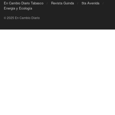
En Cambio Diario Tabasco
Revista Guinda
5ta Avenida
Energia y Ecología
© 2025 En Cambio Diario