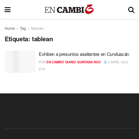
Home
Tag
tablean
Etiqueta:
tablean
Exhiben a presuntos asaltantes en Cunduacán
POR
EN CAMBIO DIARIO QUINTANA ROO
3 ABRIL 2022
0