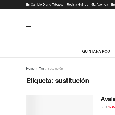
En Cambio Diario Tabasco
Revista Guinda
5ta Avenida
En
QUINTANA ROO
Home
Tag
sustitución
Etiqueta:
sustitución
Aval
POR
EN C