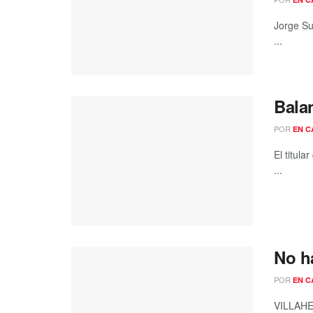
Jorge Su
...
Bala
POR
EN C
El titul
...
No h
POR
EN C
VILLAHER