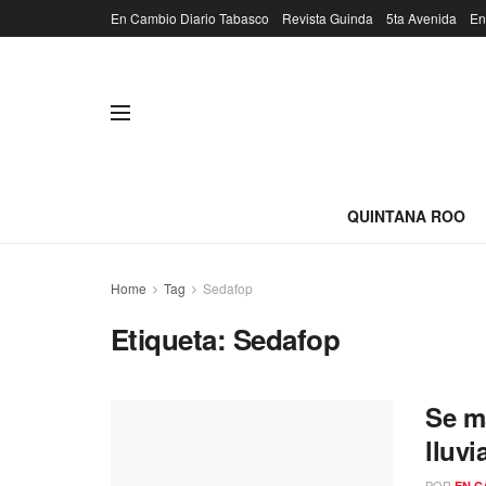
En Cambio Diario Tabasco
Revista Guinda
5ta Avenida
En
QUINTANA ROO
Home
Tag
Sedafop
Etiqueta:
Sedafop
Se m
lluvi
POR
EN C