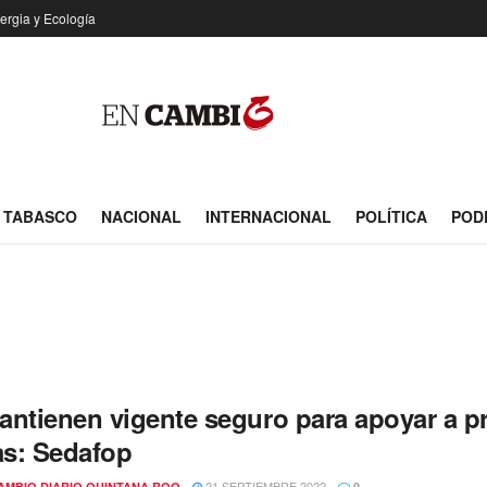
ergia y Ecología
TABASCO
NACIONAL
INTERNACIONAL
POLÍTICA
POD
antienen vigente seguro para apoyar a p
as: Sedafop
21 SEPTIEMBRE 2022
AMBIO DIARIO QUINTANA ROO
0