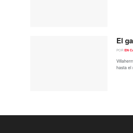
El g
POR
EN C
Villaher
hasta el