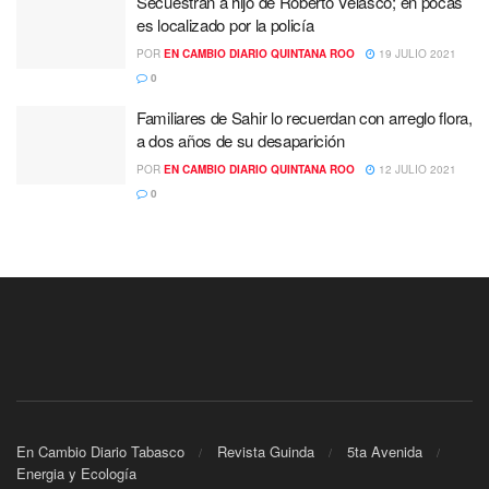
Secuestran a hijo de Roberto Velasco; en pocas
es localizado por la policía
POR
EN CAMBIO DIARIO QUINTANA ROO
19 JULIO 2021
0
Familiares de Sahir lo recuerdan con arreglo flora,
a dos años de su desaparición
POR
EN CAMBIO DIARIO QUINTANA ROO
12 JULIO 2021
0
En Cambio Diario Tabasco
Revista Guinda
5ta Avenida
Energia y Ecología