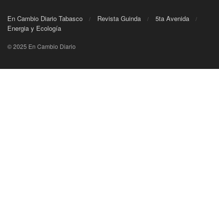
En Cambio Diario Tabasco
Revista Guinda
5ta Avenida
Energia y Ecología
© 2025 En Cambio Diario