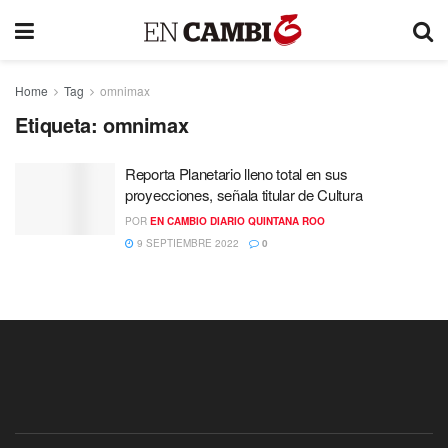
Home
Tag
omnimax
Etiqueta:
omnimax
Reporta Planetario lleno total en sus
proyecciones, señala titular de Cultura
POR
EN CAMBIO DIARIO QUINTANA ROO
9 SEPTIEMBRE 2022
0