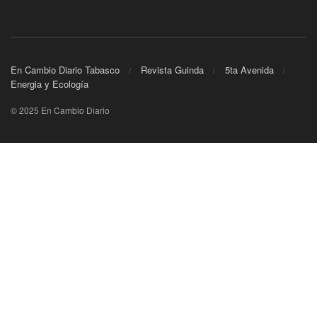
En Cambio Diario Tabasco
Revista Guinda
5ta Avenida
Energia y Ecología
© 2025 En Cambio Diario