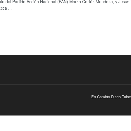
ente del Partido Acción Nacional (PAN) Marko Cortéz Mendoza, y Jesús 
ica ...
En Cambio Diario Taba