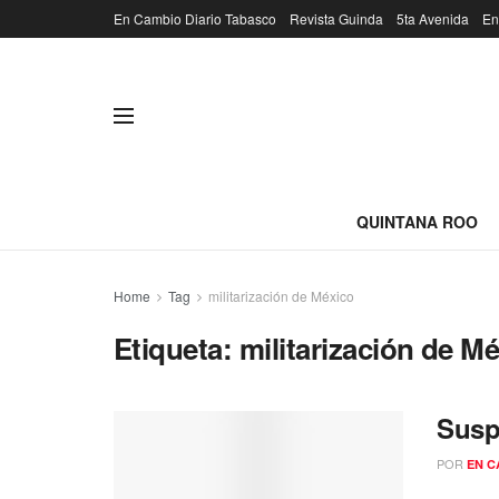
En Cambio Diario Tabasco
Revista Guinda
5ta Avenida
En
QUINTANA ROO
Home
Tag
militarización de México
Etiqueta:
militarización de M
Susp
POR
EN C