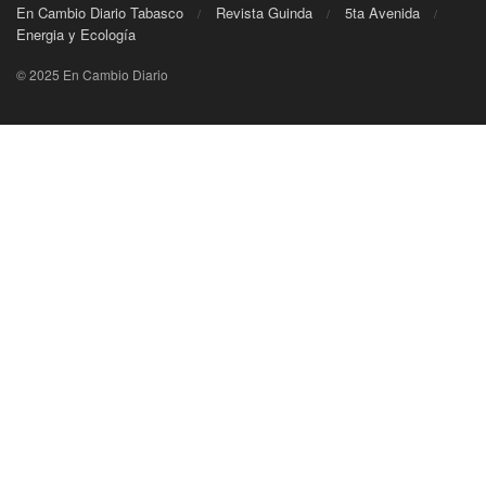
En Cambio Diario Tabasco
Revista Guinda
5ta Avenida
Energia y Ecología
© 2025 En Cambio Diario