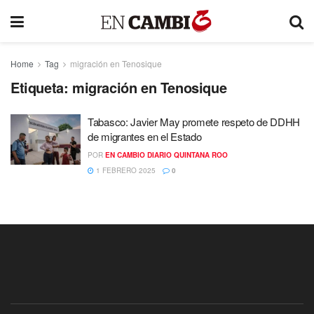
Home
Tag
migración en Tenosique
Etiqueta:
migración en Tenosique
Tabasco: Javier May promete respeto de DDHH
de migrantes en el Estado
POR
EN CAMBIO DIARIO QUINTANA ROO
1 FEBRERO 2025
0