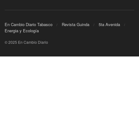
En Cambio Diario Tabasco
Revista Guinda
5ta Avenida
Energia y Ecología
© 2025 En Cambio Diario