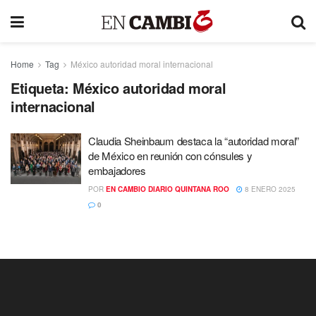
Home
Tag
México autoridad moral internacional
Etiqueta:
México autoridad moral
internacional
Claudia Sheinbaum destaca la “autoridad moral”
de México en reunión con cónsules y
embajadores
POR
EN CAMBIO DIARIO QUINTANA ROO
8 ENERO 2025
0