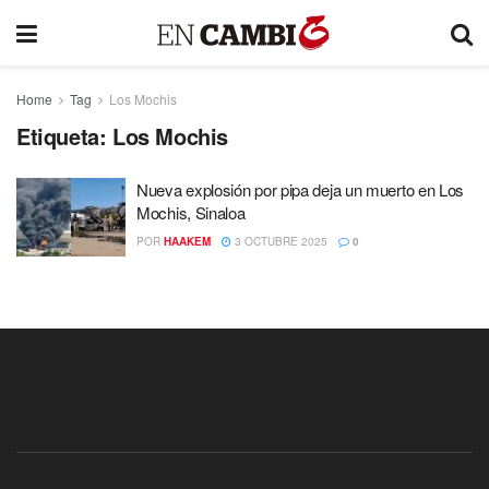
Home
Tag
Los Mochis
Etiqueta:
Los Mochis
Nueva explosión por pipa deja un muerto en Los
Mochis, Sinaloa
POR
HAAKEM
3 OCTUBRE 2025
0