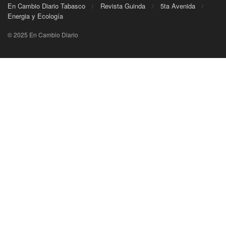
En Cambio Diario Tabasco
Revista Guinda
5ta Avenida
Energia y Ecología
© 2025 En Cambio Diario