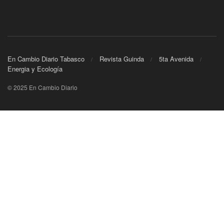
En Cambio Diario Tabasco
Revista Guinda
5ta Avenida
Energia y Ecología
© 2025 En Cambio Diario