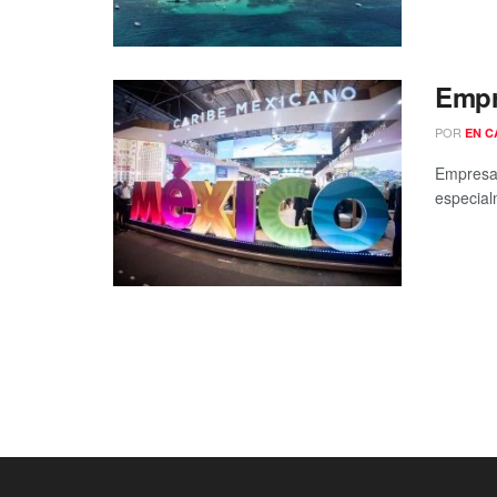
Empr
POR
EN C
Empresar
especial