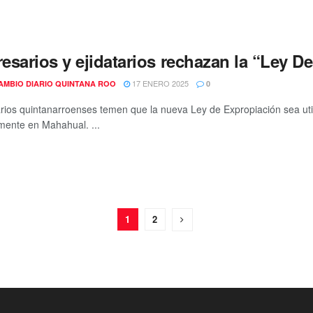
esarios y ejidatarios rechazan la “Ley 
17 ENERO 2025
AMBIO DIARIO QUINTANA ROO
0
ios quintanarroenses temen que la nueva Ley de Expropiación sea utili
mente en Mahahual. ...
1
2