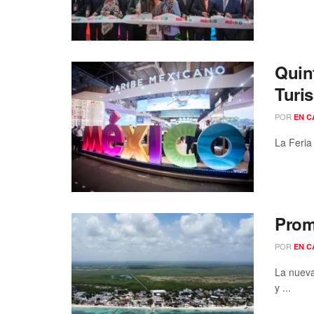
Quint
Turis
POR
EN C
La Feria
Prom
POR
EN C
La nueva
y ...