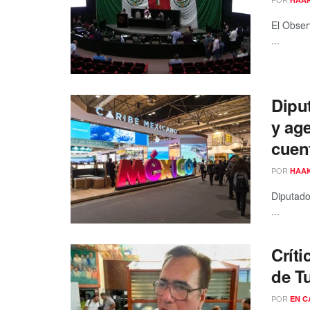
El Observ
...
Dipu
y age
cuen
POR
HAA
Diputado
...
Críti
de Tu
POR
EN C