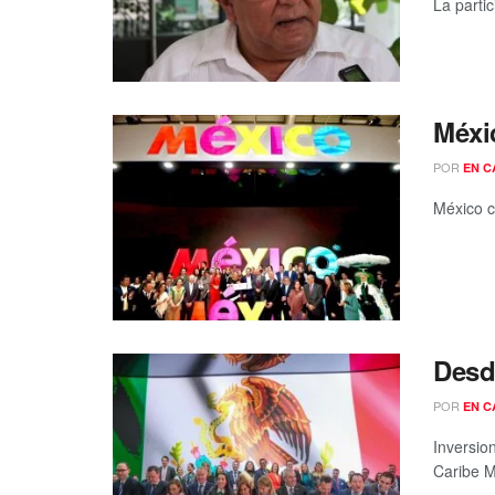
La parti
Méxic
POR
EN C
México c
Desd
POR
EN C
Inversio
Caribe M