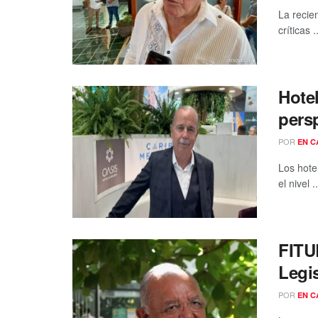
La recie
críticas ..
Hote
pers
POR
EN C
Los hote
el nivel ..
FITU
Legis
POR
EN C