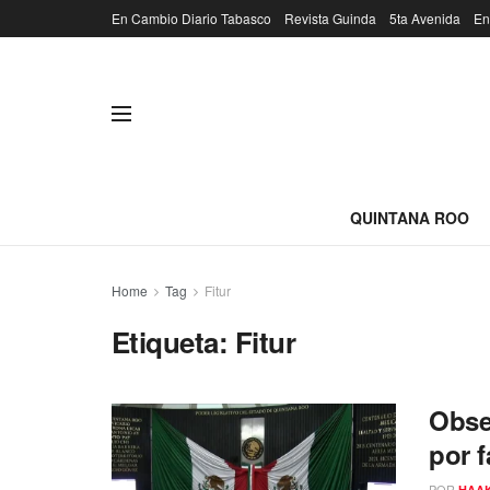
En Cambio Diario Tabasco
Revista Guinda
5ta Avenida
En
QUINTANA ROO
Home
Tag
Fitur
Etiqueta:
Fitur
Obser
por f
POR
HAA