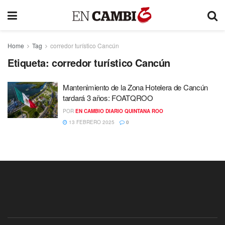
Home
Tag
corredor turístico Cancún
Etiqueta:
corredor turístico Cancún
Mantenimiento de la Zona Hotelera de Cancún
tardará 3 años: FOATQROO
POR
EN CAMBIO DIARIO QUINTANA ROO
13 FEBRERO 2025
0