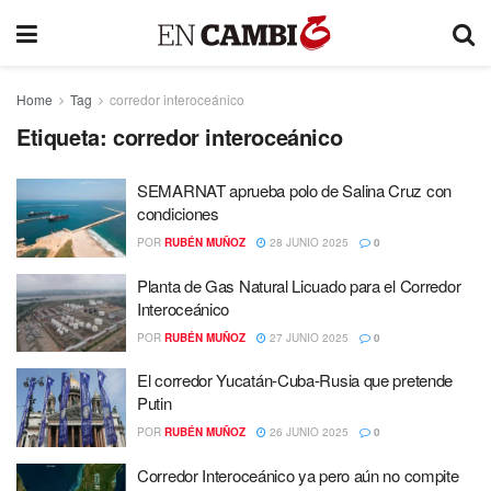
Home
Tag
corredor interoceánico
Etiqueta:
corredor interoceánico
SEMARNAT aprueba polo de Salina Cruz con
condiciones
POR
RUBÉN MUÑOZ
28 JUNIO 2025
0
Planta de Gas Natural Licuado para el Corredor
Interoceánico
POR
RUBÉN MUÑOZ
27 JUNIO 2025
0
El corredor Yucatán-Cuba-Rusia que pretende
Putin
POR
RUBÉN MUÑOZ
26 JUNIO 2025
0
Corredor Interoceánico ya pero aún no compite