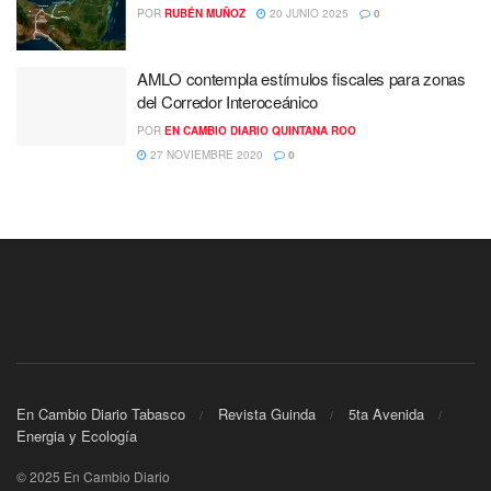
POR
RUBÉN MUÑOZ
20 JUNIO 2025
0
AMLO contempla estímulos fiscales para zonas
del Corredor Interoceánico
POR
EN CAMBIO DIARIO QUINTANA ROO
27 NOVIEMBRE 2020
0
En Cambio Diario Tabasco
Revista Guinda
5ta Avenida
Energia y Ecología
© 2025 En Cambio Diario