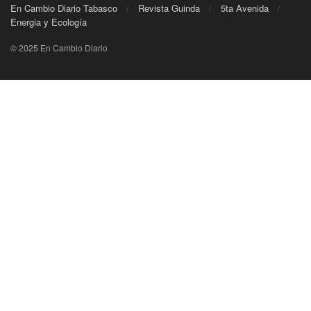
En Cambio Diario Tabasco
Revista Guinda
5ta Avenida
Energia y Ecología
© 2025 En Cambio Diario