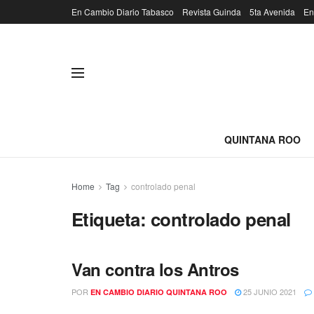
En Cambio Diario Tabasco
Revista Guinda
5ta Avenida
En
QUINTANA ROO
Home
Tag
controlado penal
Etiqueta:
controlado penal
Van contra los Antros
POR
25 JUNIO 2021
EN CAMBIO DIARIO QUINTANA ROO