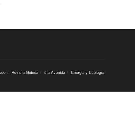
..
sco
Revista Guinda
5ta Avenida
Energia y Ecología