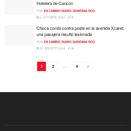
Hotelera de Cancún
POR
EN CAMBIO DIARIO QUINTANA ROO
4 OCTUBRE 2024
0
Choca combi contra poste en la avenida Xcaret;
una pasajera resultó lesionada
POR
EN CAMBIO DIARIO QUINTANA ROO
31 AGOSTO 2024
0
1
2
…
4