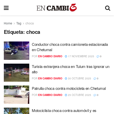
Home
Tag
choca
Etiqueta:
choca
Conductor choca contra camioneta estacionada
en Chetumal
POR
EN CAMBIO DIARIO
17 NOVIEMBRE 2025
0
Turista extranjera choca en Tulum tras ignorar un
alto
POR
EN CAMBIO DIARIO
30 OCTUBRE 2025
0
Patrulla choca contra motocicleta en Chetumal
POR
EN CAMBIO DIARIO
25 OCTUBRE 2025
0
Motociclista choca contra automóvil y es