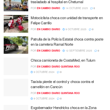
trasladado al hospital en Chetumal
POR
EN CAMBIO DIARIO
14 OCTUBRE 2025
0
Motociclista choca con unidad de transporte en
Felipe Carrillo
POR
EN CAMBIO DIARIO
9 OCTUBRE 2025
0
Patrulla de la Policía Estatal choca contra poste
en la carretera Ramal Norte
POR
EN CAMBIO DIARIO
12 SEPTIEMBRE 2025
0
Choca camioneta de CostaMed, en Tulum
POR
EN CAMBIO DIARIO QUINTANA ROO
9 OCTUBRE 2024
0
Taxista pierde el control y choca contra el
camellón en Cancún
POR
EN CAMBIO DIARIO QUINTANA ROO
9 OCTUBRE 2024
0
Exgobernador Hendricks choca en la Zona