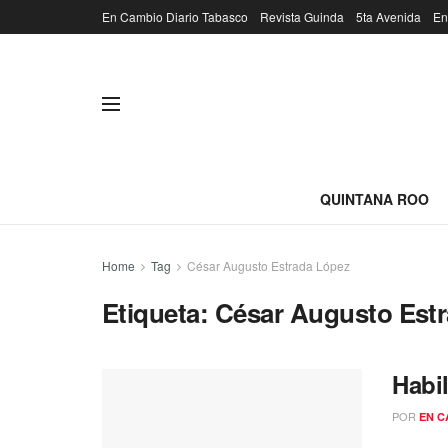
En Cambio Diario Tabasco
Revista Guinda
5ta Avenida
En
QUINTANA ROO
Home
Tag
César Augusto Estrada López
Etiqueta:
César Augusto Est
Habil
POR
EN C