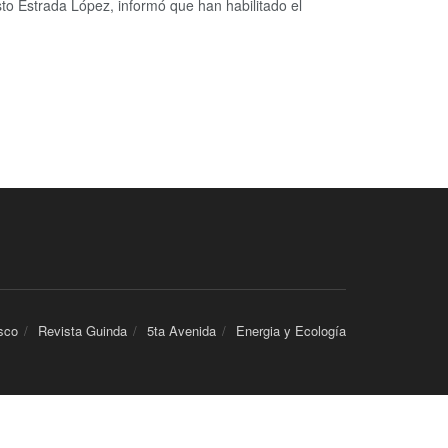
to Estrada López, informó que han habilitado el
sco
Revista Guinda
5ta Avenida
Energia y Ecología