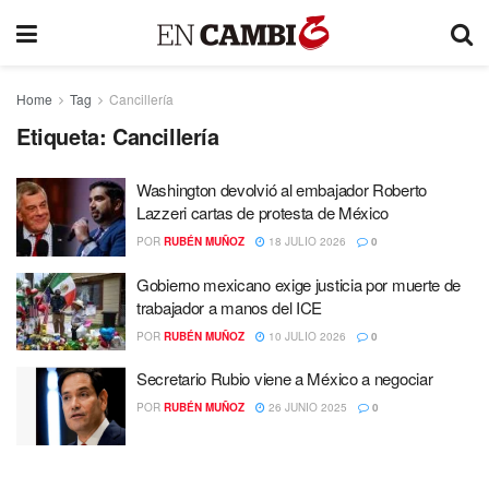
Home
Tag
Cancillería
Etiqueta:
Cancillería
Washington devolvió al embajador Roberto
Lazzeri cartas de protesta de México
POR
RUBÉN MUÑOZ
18 JULIO 2026
0
Gobierno mexicano exige justicia por muerte de
trabajador a manos del ICE
POR
RUBÉN MUÑOZ
10 JULIO 2026
0
Secretario Rubio viene a México a negociar
POR
RUBÉN MUÑOZ
26 JUNIO 2025
0