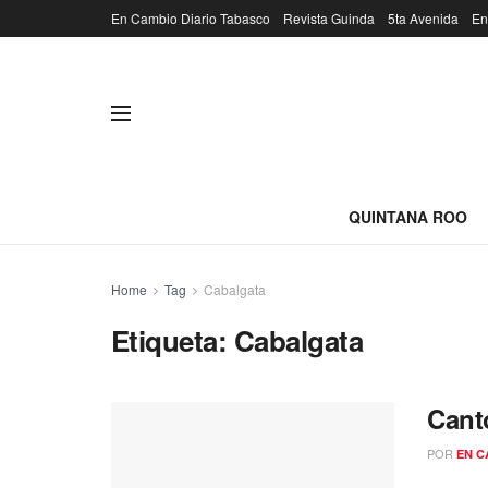
En Cambio Diario Tabasco
Revista Guinda
5ta Avenida
En
QUINTANA ROO
Home
Tag
Cabalgata
Etiqueta:
Cabalgata
Cant
POR
EN C