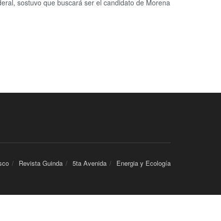
, sostuvo que buscará ser el candidato de Morena
sco
Revista Guinda
5ta Avenida
Energia y Ecología