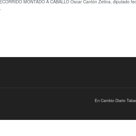
CORRIDO MONTADO A CABALLO Óscar Cantón Zetina, diputado federal
.
En Cambio Diario Taba