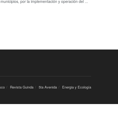
municipios, por la implementación y operación del ...
sco
Revista Guinda
5ta Avenida
Energia y Ecología