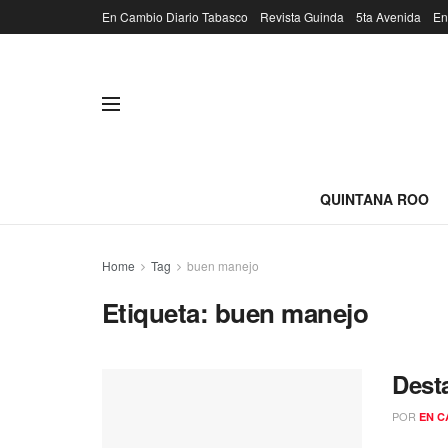
En Cambio Diario Tabasco
Revista Guinda
5ta Avenida
En
QUINTANA ROO
Home
Tag
buen manejo
Etiqueta:
buen manejo
Dest
POR
EN C