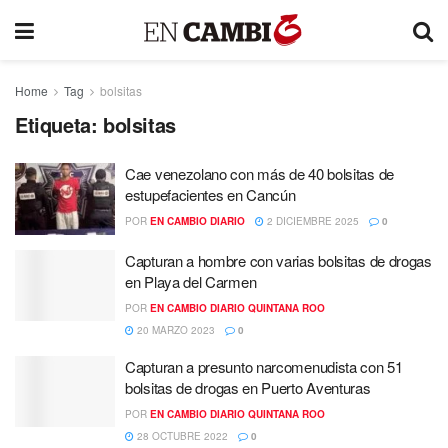
Home
Tag
bolsitas
Etiqueta:
bolsitas
Cae venezolano con más de 40 bolsitas de
estupefacientes en Cancún
POR
EN CAMBIO DIARIO
2 DICIEMBRE 2025
0
Capturan a hombre con varias bolsitas de drogas
en Playa del Carmen
POR
EN CAMBIO DIARIO QUINTANA ROO
20 MARZO 2023
0
Capturan a presunto narcomenudista con 51
bolsitas de drogas en Puerto Aventuras
POR
EN CAMBIO DIARIO QUINTANA ROO
28 OCTUBRE 2022
0