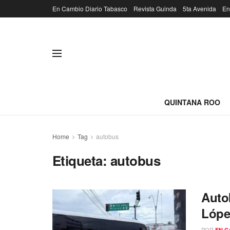
En Cambio Diario Tabasco
Revista Guinda
5ta Avenida
En
QUINTANA ROO
Home
Tag
autobus
Etiqueta:
autobus
Autob
Lópe
POR
EN C