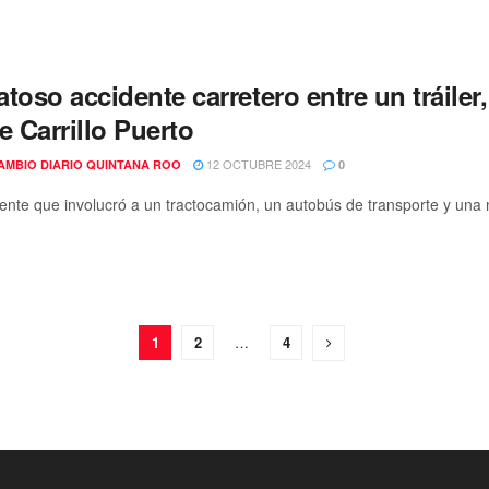
toso accidente carretero entre un tráile
e Carrillo Puerto
12 OCTUBRE 2024
AMBIO DIARIO QUINTANA ROO
0
ente que involucró a un tractocamión, un autobús de transporte y una m
1
2
…
4