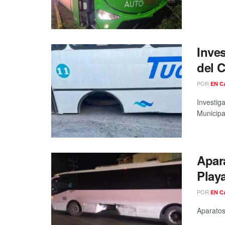
Inve
del 
POR
EN C
Investig
Municipal
Apar
Play
POR
EN C
Aparatos