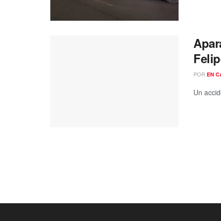
Apara
Felip
POR
EN C
Un accid