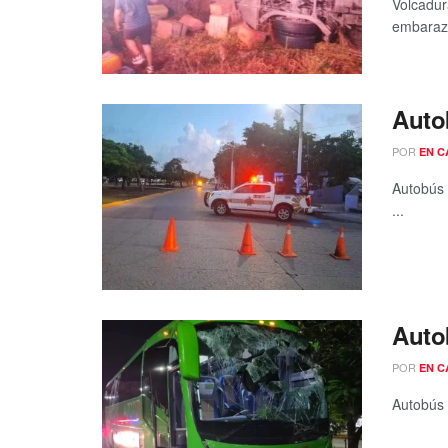
Volcadur
embaraza
Auto
POR
EN C
Autobús 
...
Autob
POR
EN C
Autobús 