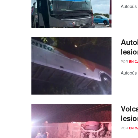
Autobús t
Auto
lesi
POR
EN C
Autobús 
Volc
lesi
POR
EN C