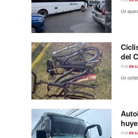
Un aparat
Cicli
del 
POR
EN C
Un cicli
Autob
huye
POR
EN C