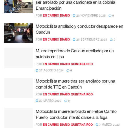
ser arrollado por una camioneta en la colonia
Emancipación
POR
EN CAMBIO DIARIO
20 NOVIEMBRE 2025
0
Motociclista arrollado y conductor desaparece en
Cancún
POR
EN CAMBIO DIARIO
25 SEPTIEMBRE 2025
0
Muere reportero de Cancún arrollado por un
autobús de Lipu
POR
EN CAMBIO DIARIO QUINTANA ROO
27 AGOSTO 2024
0
Motociclista muere tras ser arrollado por una
combi de TTE en Cancún
POR
EN CAMBIO DIARIO QUINTANA ROO
20 MARZO 2023
0
Motociclista muere arrollado en Felipe Carrillo
Puerto; conductor intentó darse a la fuga
POR
EN CAMBIO DIARIO QUINTANA ROO
7 MARZO 2023