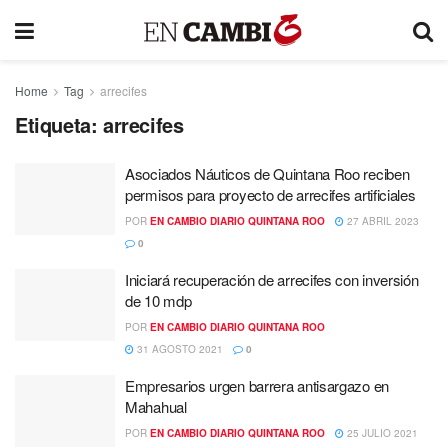
Home
Tag
arrecifes
Etiqueta:
arrecifes
Asociados Náuticos de Quintana Roo reciben
permisos para proyecto de arrecifes artificiales
POR
EN CAMBIO DIARIO QUINTANA ROO
27 ABRIL 2023
0
Iniciará recuperación de arrecifes con inversión
de 10 mdp
POR
EN CAMBIO DIARIO QUINTANA ROO
31 AGOSTO 2021
0
Empresarios urgen barrera antisargazo en
Mahahual
POR
EN CAMBIO DIARIO QUINTANA ROO
25 JULIO 2021