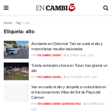
Home
Tag
alto
Etiqueta:
alto
Accidente en Chetumal: Taxi se vuela el alto y
motociclistas resultan lesionados
POR
EN CAMBIO DIARIO
20 ENERO 2026
0
Turista extranjera choca en Tulum tras ignorar un
alto
POR
EN CAMBIO DIARIO
30 OCTUBRE 2025
0
Van se vuelta el alto y atropella a motociclista en
el fraccionamiento Villas del Sol de Playa del
Carmen
POR
EN CAMBIO DIARIO QUINTANA ROO
3 ENERO 2023
0