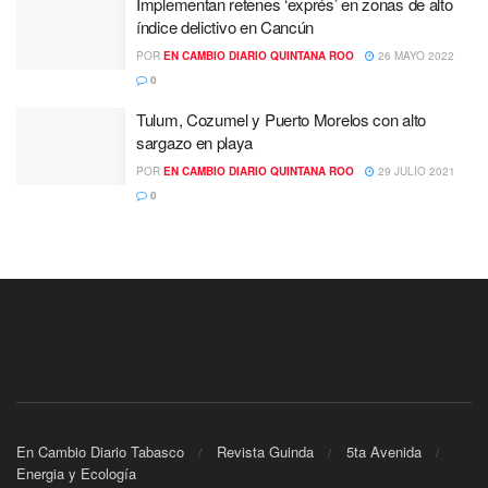
Implementan retenes ‘exprés’ en zonas de alto
índice delictivo en Cancún
POR
EN CAMBIO DIARIO QUINTANA ROO
26 MAYO 2022
0
Tulum, Cozumel y Puerto Morelos con alto
sargazo en playa
POR
EN CAMBIO DIARIO QUINTANA ROO
29 JULIO 2021
0
En Cambio Diario Tabasco
Revista Guinda
5ta Avenida
Energia y Ecología