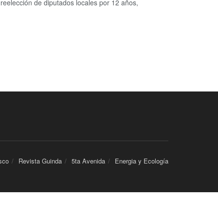
 reelección de diputados locales por 12 años,
sco
Revista Guinda
5ta Avenida
Energia y Ecología