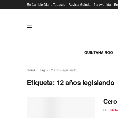
En Cambio Diario Tabasco
Revista Guinda
5ta Avenida
En
QUINTANA ROO
Home
Tag
12 años legislando
Etiqueta:
12 años legislando
Cero
POR
EN C