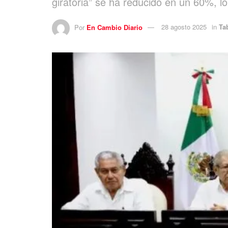
giratoria” se ha reducido en un 60%, l
Por
En Cambio Diario
28 agosto 2025
in
Ta