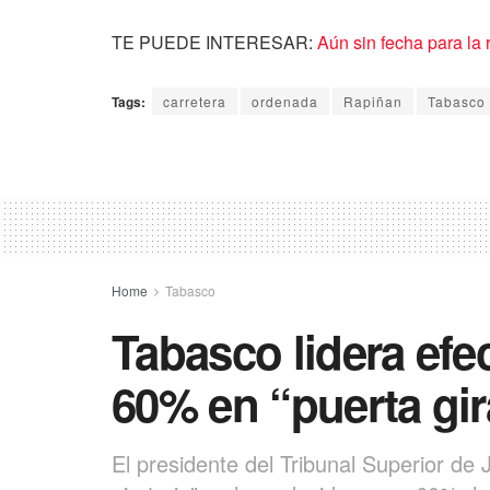
TE PUEDE INTERESAR:
Aún sin fecha para la 
Tags:
carretera
ordenada
Rapiñan
Tabasco
Home
Tabasco
Tabasco lidera efe
60% en “puerta gir
El presidente del Tribunal Superior de