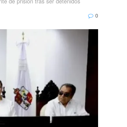
te de prisión tras ser detenidos
0