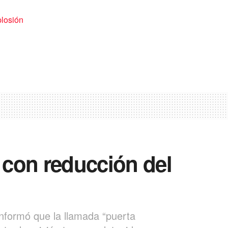
plosión
l con reducción del
informó que la llamada “puerta