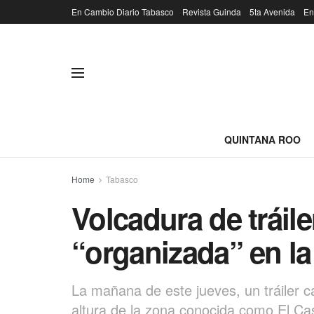
En Cambio Diario Tabasco
Revista Guinda
5ta Avenida
En
QUINTANA ROO
Home
Tabasco
Volcadura de tráile
“organizada” en l
La mañana de este jueves, un tráiler c
altura de la zona conocida como El Ca