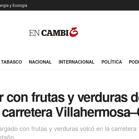
ergia y Ecología
TABASCO
NACIONAL
INTERNACIONAL
POLÍTICA
POD
r con frutas y verduras 
a carretera Villahermosa
argado con frutas y verduras volcó en la carretera
staño