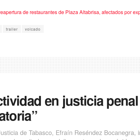
reapertura de restaurantes de Plaza Altabrisa, afectados por ex
trailer
volcado
ctividad en justicia pena
atoria”
 Justicia de Tabasco, Efraín Reséndez Bocanegra, 