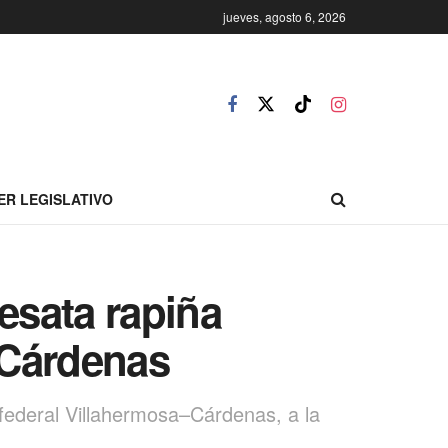
jueves, agosto 6, 2026
ER LEGISLATIVO
desata rapiña
–Cárdenas
 federal Villahermosa–Cárdenas, a la