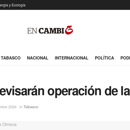
ergia y Ecología
TABASCO
NACIONAL
INTERNACIONAL
POLÍTICA
POD
visarán operación de la
embre 2024
in
Tabasco