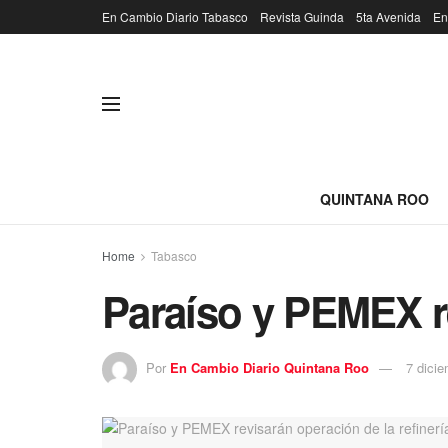
En Cambio Diario Tabasco
Revista Guinda
5ta Avenida
En
QUINTANA ROO
Home
Tabasco
Paraíso y PEMEX re
Por
En Cambio Diario Quintana Roo
7 dici