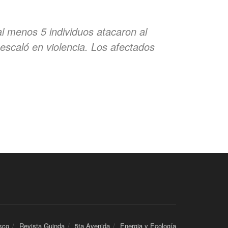
l menos 5 individuos atacaron al
 escaló en violencia. Los afectados
sco
Revista Guinda
5ta Avenida
Energia y Ecología