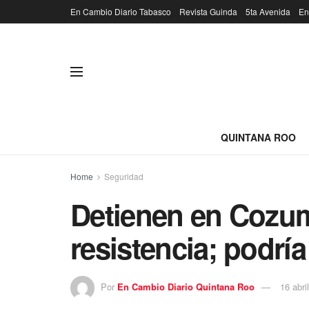
En Cambio Diario Tabasco
Revista Guinda
5ta Avenida
En
QUINTANA ROO
Home
Seguridad
Detienen en Cozum
resistencia; podría
Por
En Cambio Diario Quintana Roo
16 abri