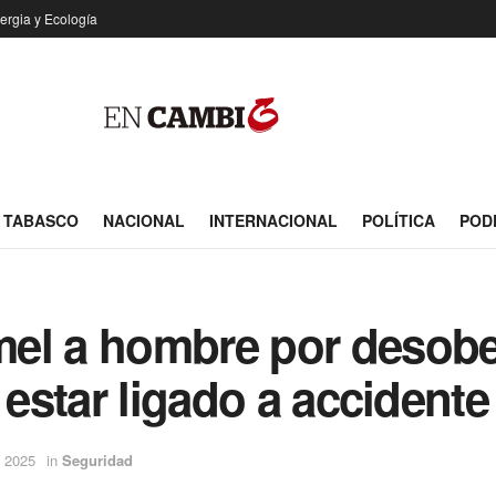
ergia y Ecología
TABASCO
NACIONAL
INTERNACIONAL
POLÍTICA
POD
el a hombre por desobe
 estar ligado a accidente 
l 2025
in
Seguridad