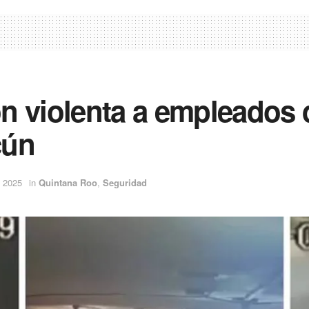
 violenta a empleados d
cún
l 2025
in
Quintana Roo
,
Seguridad