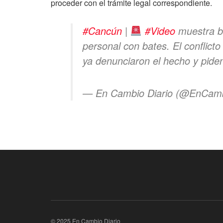
proceder con el trámite legal correspondiente.
#Cancún
|
#Video
muestra br
personal con bates. El conflict
ya denunciaron el hecho y pid
— En Cambio Diario (@EnCamb
© 2025 En Cambio Diario