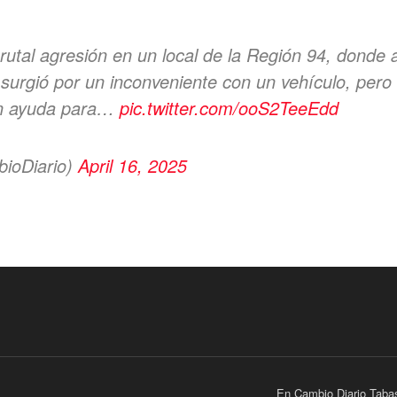
utal agresión en un local de la Región 94, donde a
o surgió por un inconveniente con un vehículo, pero
en ayuda para…
pic.twitter.com/ooS2TeeEdd
ioDiario)
April 16, 2025
En Cambio Diario Taba