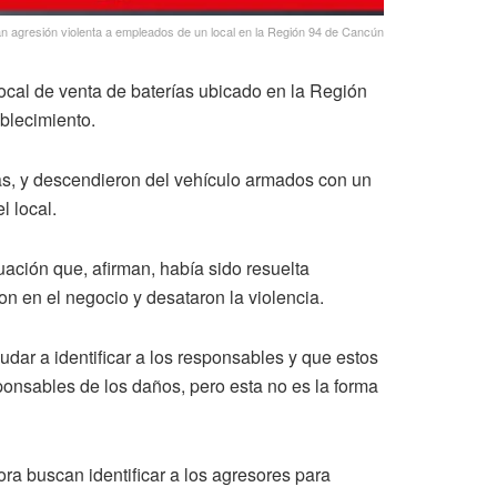
n agresión violenta a empleados de un local en la Región 94 de Cancún
local de venta de baterías ubicado en la Región
ablecimiento.
as, y descendieron del vehículo armados con un
l local.
tuación que, afirman, había sido resuelta
on en el negocio y desataron la violencia.
udar a identificar a los responsables y que estos
onsables de los daños, pero esta no es la forma
ra buscan identificar a los agresores para