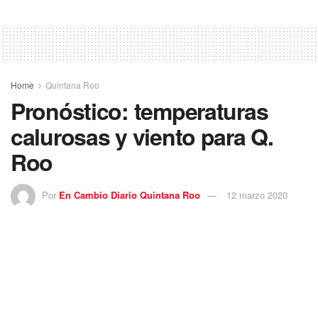
Home
Quintana Roo
Pronóstico: temperaturas
calurosas y viento para Q.
Roo
Por
En Cambio Diario Quintana Roo
12 marzo 2020
Con base en el análisis de la información y al pronóstico
del
Servicio Meteorológico Nacional
, se informa que la
advección de Aire Marítimo Tropical procedente del Mar
Caribe, hacia la Península de Yucatán favorece la
presencia de temperaturas calurosas, nubosidad variable,