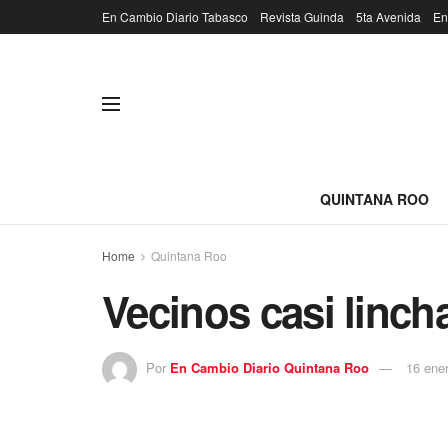
En Cambio Diario Tabasco
Revista Guinda
5ta Avenida
En
QUINTANA ROO
Home
Quintana Roo
Vecinos casi linch
Por
En Cambio Diario Quintana Roo
16 ene