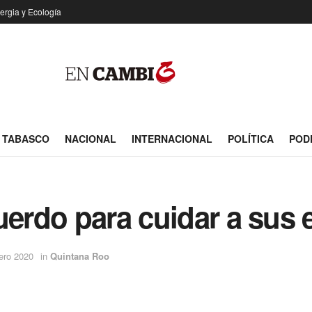
ergia y Ecología
TABASCO
NACIONAL
INTERNACIONAL
POLÍTICA
POD
uerdo para cuidar a sus 
ero 2020
in
Quintana Roo