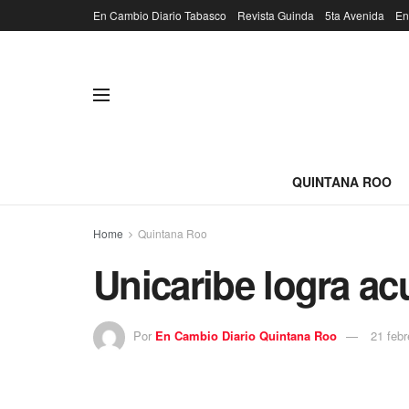
En Cambio Diario Tabasco
Revista Guinda
5ta Avenida
En
QUINTANA ROO
Home
Quintana Roo
Unicaribe logra ac
Por
En Cambio Diario Quintana Roo
21 febr