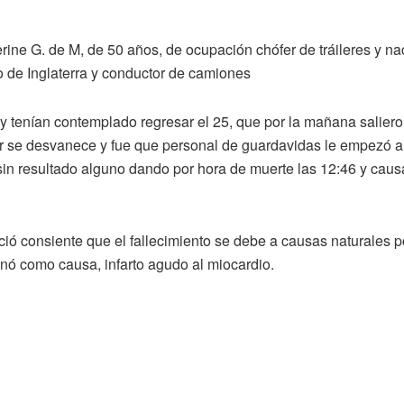
rine G. de M, de 50 años, de ocupación chófer de tráileres y n
io de Inglaterra y conductor de camiones
o y tenían contemplado regresar el 25, que por la mañana saliero
lir se desvanece y fue que personal de guardavidas le empezó a 
sin resultado alguno dando por hora de muerte las 12:46 y causa
oció consiente que el fallecimiento se debe a causas naturales 
ignó como causa, infarto agudo al miocardio.